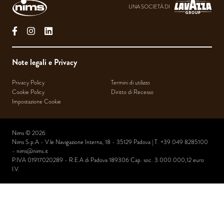
UNA SOCIETÀ DI
facebook
instagram
linkedin
Note legali e Privacy
Privacy Policy
Termini di utilizzo
Cookie Policy
Diritto di Recesso
Impostazione Cookie
Nims © 2026
Nims S.p.A - V.le Navigazione Interna, 18 - 35129 Padova | T. +39 049 8285100
-
nims@nims.it
P.IVA 01917020289 - R.E.A di Padova 189306 Cap. soc. 3.000.000,12 euro
I.V.