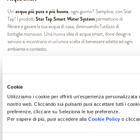
acqua più pura e più buona
Un’
, ogni giorno?
Semplice, con Star
Star Tap Smart Water System
Tap! I prodotti
permettono di
filtrare e gasare la tua acqua di casa, diminuendo l’utilizzo di
bottiglie monouso. Una nuova idea di acqua smart, dove design e
servizio si incontrano in un’unica scelta di benessere adatta ad ogni
ambiente e contesto.
Tutti i dettagli
Cookie
Utilizziamo i cookie per offrirti un'esperienza personalizzata i
Perchè scegliere Nims: tutti i vantaggi per te
nostro web. Cliccando sui pulsanti puoi accettare tutti i cookie,
preferenze, cliccare su Seleziona le tue preferenze.
Per sapere di più, puoi accedere alla
Cookie Policy
o cliccar
COMODATO D'USO CON L'ABBONAMENTO
CAPSULE DI CAFFÈ