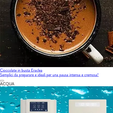
Cioccolate in busta Eraclea
Semplici da preparare e ideali per una pausa intensa e cremosa!
ACQUA