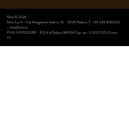
Nims © 2026
Nims S.p.A - V.le Navigazione Interna, 18 - 35129 Padova | T. +39 049 8285100
-
nims@nims.it
P.IVA 01917020289 - R.E.A di Padova 189306 Cap. soc. 3.000.000,12 euro
I.V.