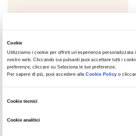
Cookie
Scopri nuove gustose preparazioni
Utilizziamo i cookie per offrirti un'esperienza personalizzata i
nostro web. Cliccando sui pulsanti puoi accettare tutti i cookie,
preferenze, cliccare su Seleziona le tue preferenze.
Espresso Torino
Per sapere di più, puoi accedere alla
Cookie Policy
o cliccar
Il gusto della tradizione italiana dove la cremosità della
cioccolata calda Eraclea si fonde con il sapore avvolgente
Selezione
dell’espresso Lavazza
in Black
.
Cookie tecnici
del
Scopri la ricetta
consenso
Cookie analitici