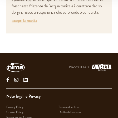
freschezza frizzante dell’acqua tonica e il carattere deciso
del gin, nasce un’esperienza che sorprende e conquista.
Scopri la ricetta
UNA SOCIETÀ DI
facebook
instagram
linkedin
Note legali e Privacy
Privacy Policy
Termini di utilizzo
Cookie Policy
Diritto di Recesso
Impostazione Cookie