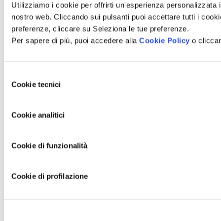
Utilizziamo i cookie per offrirti un'esperienza personalizzata i
Scopri nuove gustose preparazioni
nostro web. Cliccando sui pulsanti puoi accettare tutti i cookie,
preferenze, cliccare su Seleziona le tue preferenze.
Per sapere di più, puoi accedere alla
Cookie Policy
o cliccar
Espresso Torino
Il gusto della tradizione italiana dove la cremosità della
Selezione
cioccolata calda Eraclea si fonde con il sapore avvolgente
Cookie tecnici
del
dell’espresso Lavazza
in Black
.
consenso
Scopri la ricetta
Cookie analitici
Cookie di funzionalità
Iced Americano
Cookie di profilazione
Un grande classico in versione estiva: l’Iced Americano è la
pausa perfetta da gustare con ghiaccio.
Scopri la ricetta