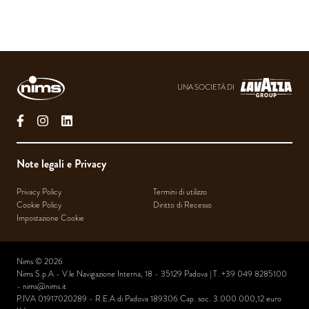
UNA SOCIETÀ DI
facebook
instagram
linkedin
Note legali e Privacy
Privacy Policy
Termini di utilizzo
Cookie Policy
Diritto di Recesso
Impostazione Cookie
Nims © 2026
Nims S.p.A - V.le Navigazione Interna, 18 - 35129 Padova | T. +39 049 8285100
-
nims@nims.it
P.IVA 01917020289 - R.E.A di Padova 189306 Cap. soc. 3.000.000,12 euro