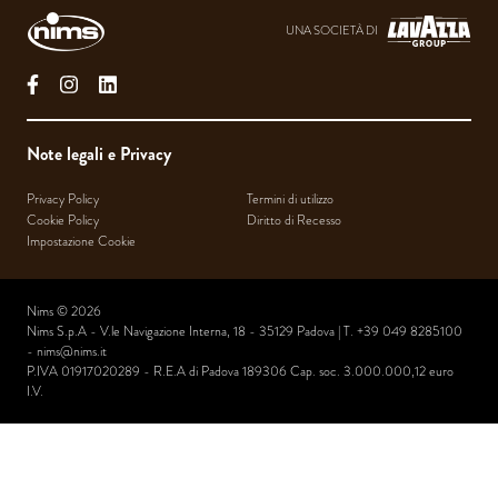
UNA SOCIETÀ DI
facebook
instagram
linkedin
Note legali e Privacy
Privacy Policy
Termini di utilizzo
Cookie Policy
Diritto di Recesso
Impostazione Cookie
Nims © 2026
Nims S.p.A - V.le Navigazione Interna, 18 - 35129 Padova | T. +39 049 8285100
-
nims@nims.it
P.IVA 01917020289 - R.E.A di Padova 189306 Cap. soc. 3.000.000,12 euro
I.V.