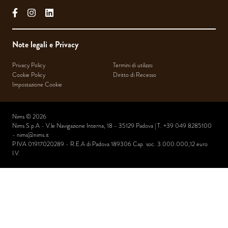
facebook
instagram
linkedin
Note legali e Privacy
Privacy Policy
Termini di utilizzo
Cookie Policy
Diritto di Recesso
Impostazione Cookie
Nims © 2026
Nims S.p.A - V.le Navigazione Interna, 18 - 35129 Padova | T. +39 049 8285100
-
nims@nims.it
P.IVA 01917020289 - R.E.A di Padova 189306 Cap. soc. 3.000.000,12 euro
I.V.