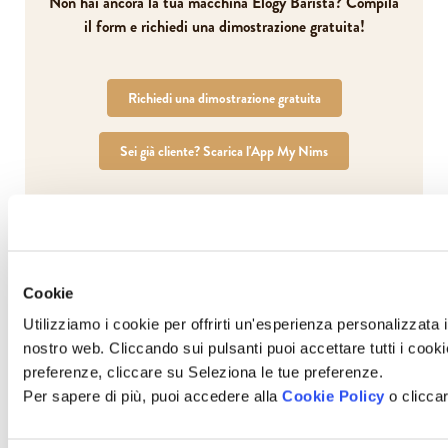
Non hai ancora la tua macchina Elogy Barista? Compila
il form e richiedi una dimostrazione gratuita!
Richiedi una dimostrazione gratuita
Sei già cliente? Scarica l'App My Nims
Cookie
Scopri nuove gustose preparazioni
Utilizziamo i cookie per offrirti un'esperienza personalizzata i
nostro web. Cliccando sui pulsanti puoi accettare tutti i cookie,
preferenze, cliccare su Seleziona le tue preferenze.
Per sapere di più, puoi accedere alla
Cookie Policy
o cliccar
Espresso Torino
Il gusto della tradizione italiana dove la cremosità della