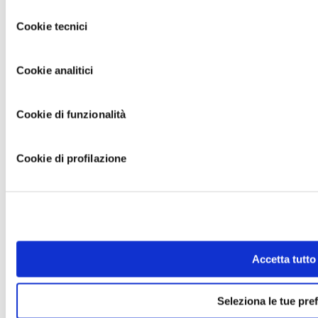
cioccolata calda Eraclea si fonde con il sapore avvolgente
Selezione
dell’espresso Lavazza
in Black
.
Cookie tecnici
del
consenso
Scopri la ricetta
Cookie analitici
Cookie di funzionalità
Iced Americano
Un grande classico in versione estiva: l’Iced Americano è la
Cookie di profilazione
pausa perfetta da gustare con ghiaccio.
Scopri la ricetta
Accetta tutto
Soiaccino
Seleziona le tue pre
Tutta la cremosità del cappuccino, in versione vegetale!