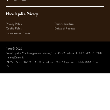
Note legali e Privacy
Privacy Policy
Termini di utilizzo
Cookie Policy
Diritto di Recesso
Impostazione Cookie
Nims © 2026
Nims S.p.A - V.le Navigazione Interna, 18 - 35129 Padova | T. +39 049 8285100
-
nims@nims.it
P.IVA 01917020289 - R.E.A di Padova 189306 Cap. soc. 3.000.000,12 euro
I.V.