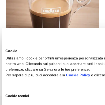
Cookie
Americano
Utilizziamo i cookie per offrirti un'esperienza personalizzata i
Ogni tanto cambiare è un vero piacere: che ne dici di provare un
nostro web. Cliccando sui pulsanti puoi accettare tutti i cookie,
caffè Americano per oggi?
preferenze, cliccare su Seleziona le tue preferenze.
Per sapere di più, puoi accedere alla
Cookie Policy
o cliccar
Leggi la ricetta
Selezione
Cookie tecnici
del
consenso